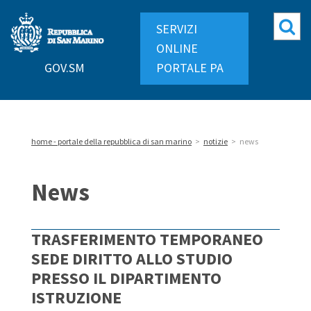
Repubblica
Mo
SERVIZI
di
ri
ONLINE
San
GOV.SM
PORTALE PA
Marino
home - portale della repubblica di san marino
>
notizie
>
news
News
TRASFERIMENTO TEMPORANEO
SEDE DIRITTO ALLO STUDIO
PRESSO IL DIPARTIMENTO
ISTRUZIONE