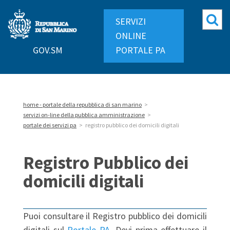
Repubblica
Mo
SERVIZI
di
ri
ONLINE
San
GOV.SM
PORTALE PA
Marino
home - portale della repubblica di san marino
>
servizi on-line della pubblica amministrazione
>
portale dei servizi pa
>
registro pubblico dei domicili digitali
Registro Pubblico dei
domicili digitali
Puoi consultare il Registro pubblico dei domicili
digitali sul
Portale PA
. Devi prima effettuare il