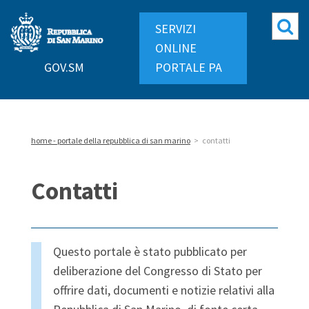
Repubblica
Mo
SERVIZI
di
ri
ONLINE
San
GOV.SM
PORTALE PA
Marino
home - portale della repubblica di san marino
>
contatti
Contatti
Questo portale è stato pubblicato per
deliberazione del Congresso di Stato per
offrire dati, documenti e notizie relativi alla