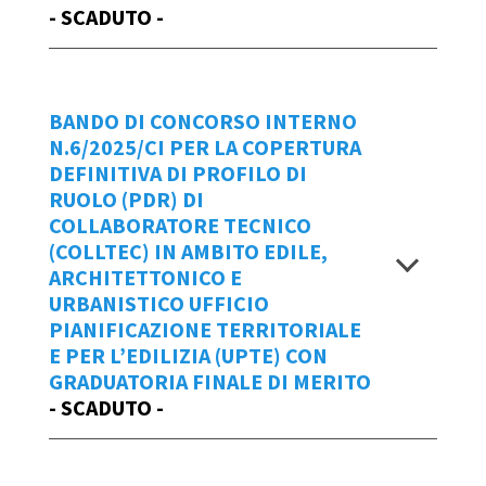
- SCADUTO -
cliccare
qui.
Manuale d'uso IOL
Repertorio
Data Emissione Bando
BANDO DI CONCORSO INTERNO
7/2025/CI
N.6/2025/CI PER LA COPERTURA
18/03/2025
DEFINITIVA DI PROFILO DI
Scadenza domande
RUOLO (PDR) DI
BANDO 8 - COLLAMMI_pensioni ISS CI
COLLABORATORE TECNICO
Allegato - COLLAMMI_pensioni ISS
entro le ore 14:15 di venerdì 28 marzo
(COLLTEC) IN AMBITO EDILE,
Allegato sub 1 - COLLAMMI_pensioni
2025
ARCHITETTONICO E
ISS CI
URBANISTICO UFFICIO
Graduatoria finale bando n.8/2025/CI
Per creare una
NUOVA Domanda di
PIANIFICAZIONE TERRITORIALE
Partecipazione
al bando n.7/2025/CI
E PER L’EDILIZIA (UPTE) CON
Visualizza
GRADUATORIA FINALE DI MERITO
cliccare
qui.
- SCADUTO -
Manuale d'uso IOL
Repertorio
Data Emissione Bando