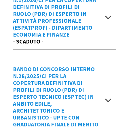
DEFINITIVA DI PROFILI DI
RUOLO (PDR) DI ESPERTO IN
ATTIVITÀ PROFESSIONALE
(ESPATPROF) - DIPARTIMENTO
ECONOMIA E FINANZE
- SCADUTO -
Repertorio
BANDO DI CONCORSO INTERNO
1/2026/CI
N.28/2025/CI PER LA
COPERTURA DEFINITIVA DI
Scadenza domande
PROFILI DI RUOLO (PDR) DI
ESPERTO TECNICO (ESPTEC) IN
entro le ore 18:00 di lunedì 23 marzo
AMBITO EDILE,
2026
ARCHITETTONICO E
URBANISTICO - UPTE CON
Per creare una
NUOVA Domanda di
GRADUATORIA FINALE DI MERITO