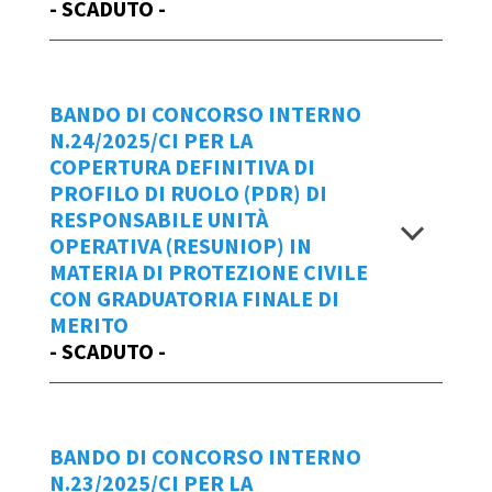
- SCADUTO -
cliccare
qui
.
Visualizza
Manuale d'uso IOL
Repertorio
02/2025/AF
Data Emissione Bando
BANDO DI CONCORSO INTERNO
Scadenza domande
N.24/2025/CI PER LA
12/06/2025
COPERTURA DEFINITIVA DI
entro le ore 14:15 di venerdì 27 giugno
PROFILO DI RUOLO (PDR) DI
BANDO 25_2025_CI ESPTEC CFP
2025
RESPONSABILE UNITÀ
informatico
OPERATIVA (RESUNIOP) IN
ALLEGATO - ESPTEC CFP
MATERIA DI PROTEZIONE CIVILE
Allegato sub 1 - ESPTEC CFP CI
CON GRADUATORIA FINALE DI
Graduatoria finale di merito bando
MERITO
n.25/2025/CI
- SCADUTO -
Per creare una
NUOVA Domanda di
Partecipazione
al bando n.2/2025/AF
Visualizza
Repertorio
cliccare
qui
.
BANDO DI CONCORSO INTERNO
24/2025/CI
Manuale d'uso IOL
N.23/2025/CI PER LA