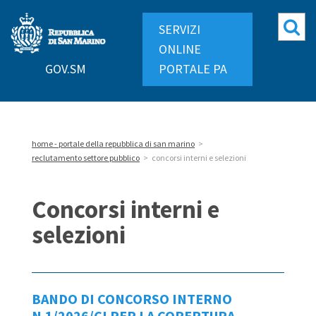
Repubblica
Mo
SERVIZI
di
ri
ONLINE
San
GOV.SM
PORTALE PA
Marino
home - portale della repubblica di san marino
>
reclutamento settore pubblico
>
concorsi interni e selezioni
Concorsi interni e
selezioni
BANDO DI CONCORSO INTERNO
N.1/2026/CI PER LA COPERTURA