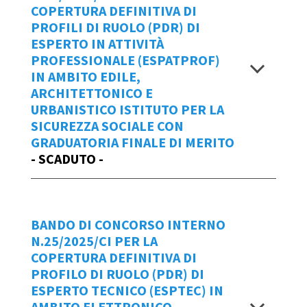
COPERTURA DEFINITIVA DI
Scadenza
BANDO n.28_2025_CI - ESPTEC edile
PROFILI DI RUOLO (PDR) DI
ESPERTO IN ATTIVITÀ
UPTE
entro le ore 18:00 di lunedì 10
PROFESSIONALE (ESPATPROF)
ALLEGATO al Bando ESPTEC edile
novembre 2025
IN AMBITO EDILE,
UPTE
ARCHITETTONICO E
Allegato sub 1 ESPTEC edile UPTE CI
Per creare una
NUOVA domanda di
URBANISTICO ISTITUTO PER LA
GRADUATORIA FINALE DI MERITO
partecipazione
al bando cliccare
qui
.
SICUREZZA SOCIALE CON
BANDO N. 28/2025/CI
GRADUATORIA FINALE DI MERITO
Manuale d'uso IOL
- SCADUTO -
Visualizza
Data Emissione Bando
Repertorio
24/10/2025
BANDO DI CONCORSO INTERNO
26/2025/CI
Bando 27/2025/CI ESPTEC edile
N.25/2025/CI PER LA
COPERTURA DEFINITIVA DI
Catasto
Scadenza domande
PROFILO DI RUOLO (PDR) DI
Allegato Bando 27/2025/CI ESPETC
ESPERTO TECNICO (ESPTEC) IN
edile Catasto
entro le ore 18:00 di giovedì 24 luglio
AMBITO ELETTRONICO-