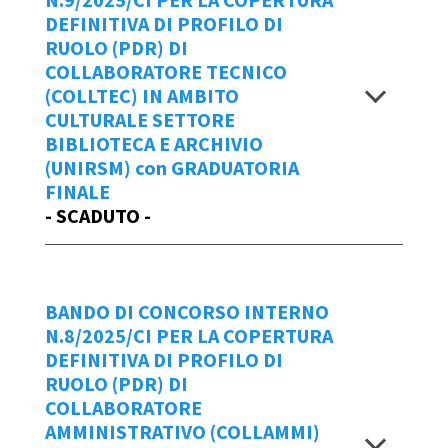
20/03/2025
DEFINITIVA DI PROFILO DI
Scadenza domande
RUOLO (PDR) DI
BANDO 11_2025_CI OPSPCONT
COLLABORATORE TECNICO
contributi ISS
entro le ore 18:00 di giovedì 3 aprile
(COLLTEC) IN AMBITO
ALLEGATO - OPSPCONT CI
2025
CULTURALE SETTORE
Allegato sub 1 - OPSPCONT contributi
BIBLIOTECA E ARCHIVIO
ISS
Per creare una
NUOVA Domanda di
(UNIRSM) con GRADUATORIA
Partecipazione
Graduatoria finale bando n.11/2028/CI
al bando n.10/2025/CI
FINALE
- SCADUTO -
cliccare
qui.
Visualizza
Manuale d'uso IOL
Repertorio
Data Emissione Bando
BANDO DI CONCORSO INTERNO
9/2025/CI
N.8/2025/CI PER LA COPERTURA
21/03/2025
DEFINITIVA DI PROFILO DI
Scadenza domande
RUOLO (PDR) DI
BANDO 10_2025_CI ESPATPROF
COLLABORATORE
UPTE
entro le ore 14:15 di venerdì 28 marzo
AMMINISTRATIVO (COLLAMMI)
ALLEGATO - ESPATPROF edile UPTE CI