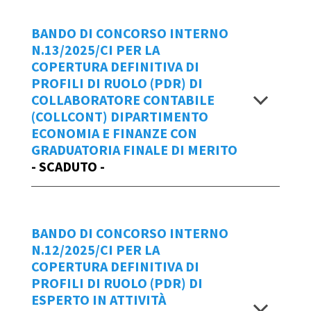
Repertorio
Data Emissione Bando
BANDO DI CONCORSO INTERNO
14/2025/CI
N.13/2025/CI PER LA
20/03/2025
COPERTURA DEFINITIVA DI
Scadenza domande
PROFILI DI RUOLO (PDR) DI
BANDO 15_2025_CI - COLLTEC AASS
COLLABORATORE CONTABILE
Allegato - COLLTEC AASS CI
entro le ore 18:00 di giovedì 10 aprile
(COLLCONT) DIPARTIMENTO
Allegato sub 1 - COLLTEC AASS CI
2025
ECONOMIA E FINANZE CON
Graduatoria finale di merito bando n.
GRADUATORIA FINALE DI MERITO
15/2025/CI
Per creare una
NUOVA Domanda di
- SCADUTO -
Partecipazione
al bando n.14/2025/CI
Visualizza
cliccare
qui
.
Repertorio
Manuale d'uso IOL
BANDO DI CONCORSO INTERNO
13/2025/CI
N.12/2025/CI PER LA
Data Emissione Bando
COPERTURA DEFINITIVA DI
Scadenza domande
PROFILI DI RUOLO (PDR) DI
27/03/2025
ESPERTO IN ATTIVITÀ
entro le ore 18:00 di giovedì 10 aprile