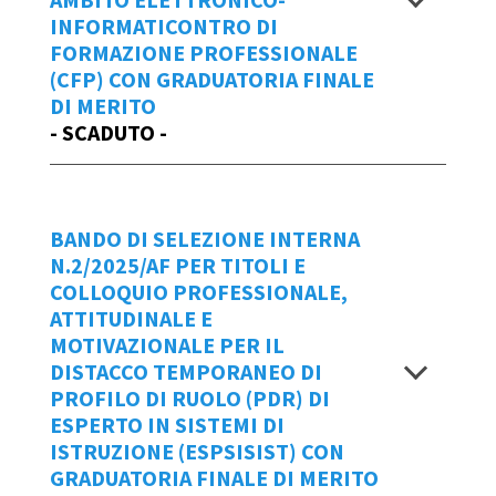
Allegato sub1 Bando 27/2025/CI
2025
INFORMATICONTRO DI
ESPTEC edile CATASTO
FORMAZIONE PROFESSIONALE
Per creare una
NUOVA Domanda di
GRADUATORIA FINALE DI MERITO
(CFP) CON GRADUATORIA FINALE
Partecipazione
al bando n.26/2025/CI
DI MERITO
BANDO N. 27/2025/CI
- SCADUTO -
cliccare
qui
.
Visualizza
Manuale d'uso IOL
Repertorio
Data Emissione Bando
BANDO DI SELEZIONE INTERNA
25/2025/CI
N.2/2025/AF PER TITOLI E
11/07/2025
COLLOQUIO PROFESSIONALE,
Scadenza domande
ATTITUDINALE E
BANDO INTERNO 26/2025/CI
MOTIVAZIONALE PER IL
ESPATPROF ISS
entro le ore 18:00 di giovedì 26 giugno
DISTACCO TEMPORANEO DI
ALLEGATO - ESPATPROF ISS f
2025
PROFILO DI RUOLO (PDR) DI
Allegato sub 1 ESPATPROF ISS f
ESPERTO IN SISTEMI DI
Graduatoria finale di merito bando
Per creare una
NUOVA Domanda di
ISTRUZIONE (ESPSISIST) CON
n.26/2025/CI
Partecipazione
al bando n.25/2025/CI
GRADUATORIA FINALE DI MERITO