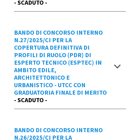
Partecipazione
al bando n.1/2026/CI
- SCADUTO -
cliccare
qui
.
Repertorio
Manuale d'uso IOL
BANDO DI CONCORSO INTERNO
28/2025/CI
Data Emissione Bando
N.27/2025/CI PER LA
COPERTURA DEFINITIVA DI
06/03/2026
Scadenza
PROFILI DI RUOLO (PDR) DI
ESPERTO TECNICO (ESPTEC) IN
BANDO 1-2026 CI ESPATPROF DIP.
entro le ore 14:15 di venerdì 12
AMBITO EDILE,
FINANZE
dicembre 2025
ARCHITETTONICO E
ALLEGATO - BANDO 1-2026 CI
URBANISTICO - UTCC CON
ESPATPROF DIP. FINANZE
Per creare una
NUOVA domanda di
GRADUATORIA FINALE DI MERITO
ALLEGATO sub 1 - BANDO 1-2026 CI
partecipazione
al bando cliccare
qui
.
- SCADUTO -
ESPATPROF DIP. FINANZE
Manuale d'uso IOL
Repertorio
Visualizza
Data Emissione Bando
BANDO DI CONCORSO INTERNO
27/2025/CI
25/11/2025
N.26/2025/CI PER LA