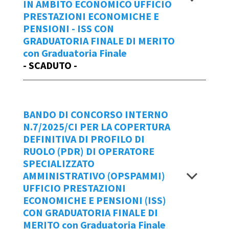
2025
IN AMBITO ECONOMICO UFFICIO
Allegato sub 1 - CI ESPATPROF edile
PRESTAZIONI ECONOMICHE E
UPTE
Per creare una
NUOVA Domanda di
PENSIONI - ISS CON
Partecipazione
Graduatoria Finale bando n.10/2025/CI
al bando n.9/2025/CI
GRADUATORIA FINALE DI MERITO
con Graduatoria Finale
cliccare
qui.
Visualizza
- SCADUTO -
Manuale d'uso IOL
Repertorio
Data Emissione Bando
BANDO DI CONCORSO INTERNO
18/03/2025
8/2025/CI
N.7/2025/CI PER LA COPERTURA
DEFINITIVA DI PROFILO DI
BANDO 9 - COLLTEC UNIRSM CI
Scadenza domande
RUOLO (PDR) DI OPERATORE
Allegato - COLLTEC UNIRSM CI
SPECIALIZZATO
Allegato sub 1 - COLLTEC UNIRSM CI
entro le ore 14:15 di venerdì 28 marzo
AMMINISTRATIVO (OPSPAMMI)
Graduatoria Finale bando n.9/2025/CI
2025
UFFICIO PRESTAZIONI
ECONOMICHE E PENSIONI (ISS)
Visualizza
Per creare una
NUOVA Domanda di
CON GRADUATORIA FINALE DI
Partecipazione
al bando n.8/2025/CI
MERITO con Graduatoria Finale