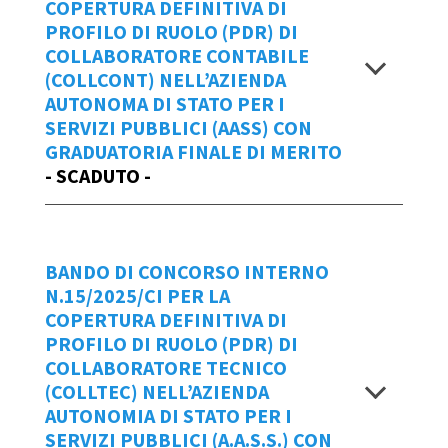
n.16/2025/CI
Manuale d'uso IOL
COPERTURA DEFINITIVA DI
Scadenza domande
PROFILO DI RUOLO (PDR) DI
Visualizza
Data Emissione Bando
COLLABORATORE CONTABILE
entro le ore 18:00 di lunedì 14 aprile
(COLLCONT) NELL’AZIENDA
08/04/2025
2025
AUTONOMA DI STATO PER I
SERVIZI PUBBLICI (AASS) CON
BANDO 18_2025_CI - ESPAMMI DGFP
Per creare una
NUOVA Domanda di
GRADUATORIA FINALE DI MERITO
ALLEGATO al Bando ESPAMMI DGFP
Partecipazione
al bando n.17/2025/CI
- SCADUTO -
Allegato sub 1 - ESPAMMI DGFP CI
cliccare
qui
.
ERRATA CORRIGE bandi
n.18_20_2025_CI ESPAMMI ESPTEC
Repertorio
Manuale d'uso IOL
DGFP
BANDO DI CONCORSO INTERNO
16/2025/CI
Data Emissione Bando
N.15/2025/CI PER LA
Graduatoria finale di merito bando
COPERTURA DEFINITIVA DI
27/03/2025
n.18/2025/CI
Scadenza domande
PROFILO DI RUOLO (PDR) DI
COLLABORATORE TECNICO
BANDO n.17_2025_CI - ESPTEC
Visualizza
entro le ore 18:00 di giovedì 10 aprile
(COLLTEC) NELL’AZIENDA
meccanico URAT CI
2025
AUTONOMIA DI STATO PER I
ALLEGATO - ESPTEC meccanico URAT
SERVIZI PUBBLICI (A.A.S.S.) CON