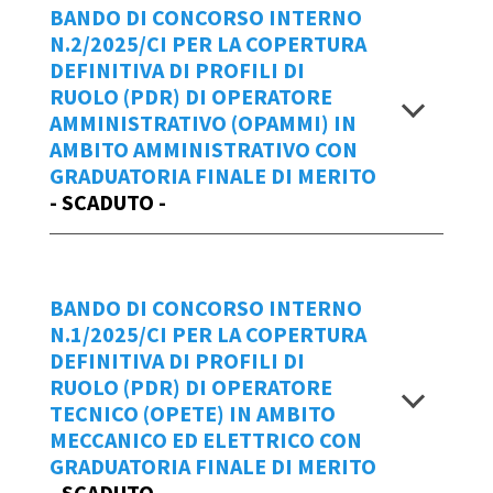
Data Emissione Bando
BANDO DI CONCORSO INTERNO
3/2025/CI
N.2/2025/CI PER LA COPERTURA
05/03/2025
DEFINITIVA DI PROFILI DI
Scadenza domande
RUOLO (PDR) DI OPERATORE
BANDO - OPSPCONT Tributario
AMMINISTRATIVO (OPAMMI) IN
ALLEGATO - OPSPCONT CI
entro le ore 18:00 di lunedì 24 marzo
AMBITO AMMINISTRATIVO CON
Allegato sub 1 - OPSPCONT tributario
2025
GRADUATORIA FINALE DI MERITO
CI
- SCADUTO -
Graduatoria Finale bando n. 4/2025/CI
Per creare una
NUOVA Domanda di
Partecipazione
al bando n.3/2025/CI
Visualizza
Repertorio
cliccare
qui
.
BANDO DI CONCORSO INTERNO
2/2025/CI
Manuale d'uso IOL
N.1/2025/CI PER LA COPERTURA
DEFINITIVA DI PROFILI DI
Scadenza domande
Data Emissione Bando
RUOLO (PDR) DI OPERATORE
TECNICO (OPETE) IN AMBITO
05/03/2025
entro le ore 18:00 di lunedì 24 marzo
MECCANICO ED ELETTRICO CON
2025
GRADUATORIA FINALE DI MERITO
BANDO CIn.3 OPSPAMMI STATO CIVILE
- SCADUTO -