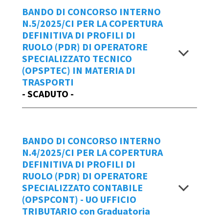
BANDO DI CONCORSO INTERNO
18/03/2025
6/2025/CI
N.5/2025/CI PER LA COPERTURA
DEFINITIVA DI PROFILI DI
BANDO - OPSPAMMI pensioni ISS CI
Scadenza domande
RUOLO (PDR) DI OPERATORE
ALLEGATO - OPSPAMMI pensioni ISS CI
SPECIALIZZATO TECNICO
Allegato sub 1 - OPSPAMMI pensioni
entro le ore 18:00 di lunedì 24 marzo
(OPSPTEC) IN MATERIA DI
ISS CI
2025
TRASPORTI
ERRATA CORRIGE bando n.7_2025_CI
- SCADUTO -
Per creare una
NUOVA Domanda di
OPSPAMMI ISS
Partecipazione
al bando n.6/2025/CI
Annullamento Errata Corrige bando
Repertorio
cliccare qui.
7/2025/CI (OPSPAMMI ISS)
BANDO DI CONCORSO INTERNO
Graduatoria finale bando n.7/2025/CI
5/2025/CI
Manuale d'uso IOL
N.4/2025/CI PER LA COPERTURA
DEFINITIVA DI PROFILI DI
Visualizza
Scadenza domande
Data Emissione Bando
RUOLO (PDR) DI OPERATORE
SPECIALIZZATO CONTABILE
05/03/2025
entro le ore 18:00 di lunedì 24 marzo
(OPSPCONT) - UO UFFICIO
2025
TRIBUTARIO con Graduatoria
BANDO - COLLTEC edile UPTE CI