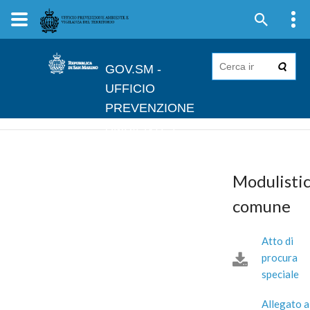
GOV.SM -
UFFICIO
PREVENZIONE
AMBIENTE E
VIGILANZA DEL
TERRITORIO
Modulisti
comune
Atto di
procura
speciale
Allegato al