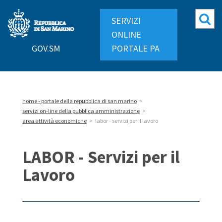
Repubblica
Mo
SERVIZI
di
ri
ONLINE
San
GOV.SM
PORTALE PA
Marino
home - portale della repubblica di san marino
>
servizi on-line della pubblica amministrazione
>
area attività economiche
>
labor - servizi per il lavoro
LABOR - Servizi per il
Lavoro