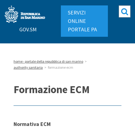
Repubblica
Mo
SERVIZI
di
ri
ONLINE
San
GOV.SM
PORTALE PA
Marino
home - portale della repubblica di san marino
>
authority sanitaria
>
formazione ecm
Formazione ECM
Normativa ECM