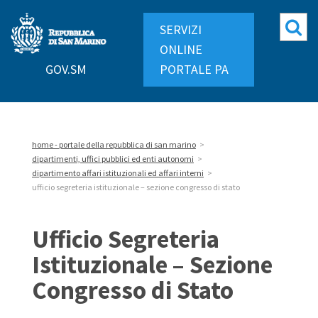
Repubblica
Mo
SERVIZI
di
ri
ONLINE
San
GOV.SM
PORTALE PA
Marino
home - portale della repubblica di san marino
>
dipartimenti, uffici pubblici ed enti autonomi
>
dipartimento affari istituzionali ed affari interni
>
ufficio segreteria istituzionale – sezione congresso di stato
Ufficio Segreteria
Istituzionale – Sezione
Congresso di Stato